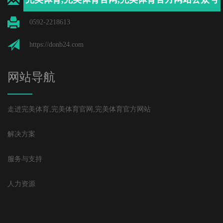
0592-2218613
https://donb24.com
网站导航
走进完美体育,完美体育官网,完美体育官方网站
解决方案
服务与支持
人力资源