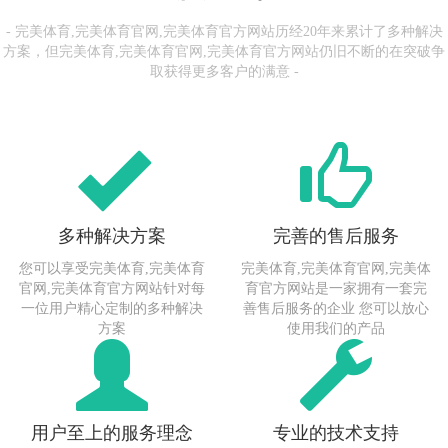
- 完美体育,完美体育官网,完美体育官方网站历经20年来累计了多种解决
方案，但完美体育,完美体育官网,完美体育官方网站仍旧不断的在突破争
取获得更多客户的满意 -
多种解决方案
完善的售后服务
您可以享受完美体育,完美体育
完美体育,完美体育官网,完美体
官网,完美体育官方网站针对每
育官方网站是一家拥有一套完
一位用户精心定制的多种解决
善售后服务的企业 您可以放心
方案
使用我们的产品
用户至上的服务理念
专业的技术支持