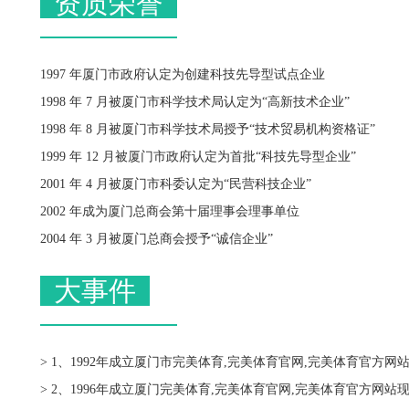
资质荣誉
1997 年厦门市政府认定为创建科技先导型试点企业
1998 年 7 月被厦门市科学技术局认定为“高新技术企业”
1998 年 8 月被厦门市科学技术局授予“技术贸易机构资格证”
1999 年 12 月被厦门市政府认定为首批“科技先导型企业”
2001 年 4 月被厦门市科委认定为“民营科技企业”
2002 年成为厦门总商会第十届理事会理事单位
2004 年 3 月被厦门总商会授予“诚信企业”
大事件
> 1、1992年成立厦门市完美体育,完美体育官网,完美体育官方网
> 2、1996年成立厦门完美体育,完美体育官网,完美体育官方网