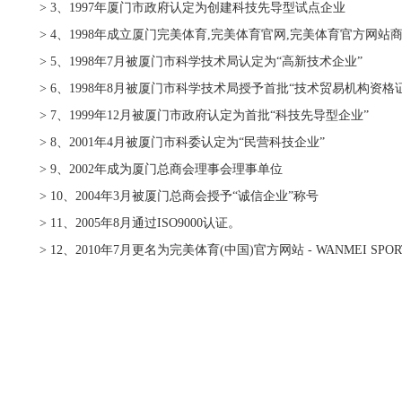
> 3、1997年厦门市政府认定为创建科技先导型试点企业
> 4、1998年成立厦门完美体育,完美体育官网,完美体育官方网
> 5、1998年7月被厦门市科学技术局认定为“高新技术企业”
> 6、1998年8月被厦门市科学技术局授予首批“技术贸易机构资格
> 7、1999年12月被厦门市政府认定为首批“科技先导型企业”
> 8、2001年4月被厦门市科委认定为“民营科技企业”
> 9、2002年成为厦门总商会理事会理事单位
> 10、2004年3月被厦门总商会授予“诚信企业”称号
> 11、2005年8月通过ISO9000认证。
> 12、2010年7月更名为完美体育(中国)官方网站 - WANMEI SPO