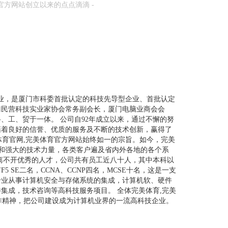
官方网站创立以来的点点滴滴 -
高科技企业，是厦门市科委首批认定的科技先导型企业、首批认定
门民营科技实业家协会常务副会长，厦门电脑业商会会
、工、贸于一体。 公司自92年成立以来，通过不懈的努
藉着良好的信誉、优质的服务及不断的技术创新，赢得了
体育官网,完美体育官方网站始终如一的宗旨。如今，完美
力和强大的技术力量，各类客户遍及省内外各地的各个系
离不开优秀的人才，公司共有员工近八十人，其中本科以
SE二名，CCNA、CCNP四名，MCSE十名，这是一支
专业从事计算机安全与存储系统的集成，计算机软、硬件
集成，技术咨询等高科技服务项目。 全体完美体育,完美
工作精神，把公司建设成为计算机业界的一流高科技企业。