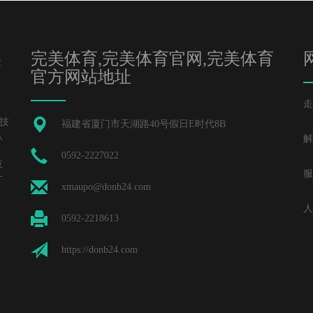
美
完美体育,完美体育官网,完美体育
官方网站地址
走
科技
福建省厦门市天湖路40号假日E时代8B
认
解
0592-2227022
技
服
计
xmaupo@donb24.com
人
0592-2218613
https://donb24.com