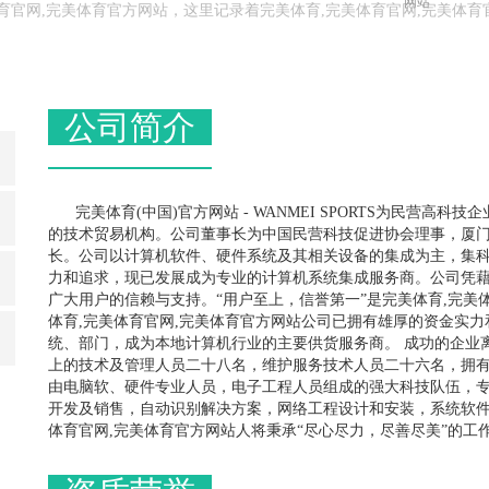
网站
体育官网,完美体育官方网站，这里记录着完美体育,完美体育官网,完美体育
公司简介
完美体育(中国)官方网站 - WANMEI SPORTS为民营
的技术贸易机构。公司董事长为中国民营科技促进协会理事，厦
长。公司以计算机软件、硬件系统及其相关设备的集成为主，集科
力和追求，现已发展成为专业的计算机系统集成服务商。公司凭
广大用户的信赖与支持。“用户至上，信誉第一”是完美体育,完美
体育,完美体育官网,完美体育官方网站公司已拥有雄厚的资金实
统、部门，成为本地计算机行业的主要供货服务商。 成功的企业
上的技术及管理人员二十八名，维护服务技术人员二十六名，拥有F5 
由电脑软、硬件专业人员，电子工程人员组成的强大科技队伍，
开发及销售，自动识别解决方案，网络工程设计和安装，系统软件
体育官网,完美体育官方网站人将秉承“尽心尽力，尽善尽美”的