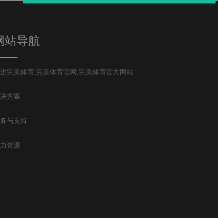
网站导航
进完美体育,完美体育官网,完美体育官方网站
决方案
务与支持
力资源