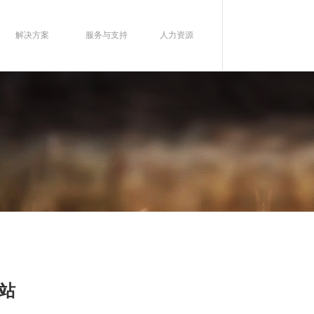
解决方案
服务与支持
人力资源
站